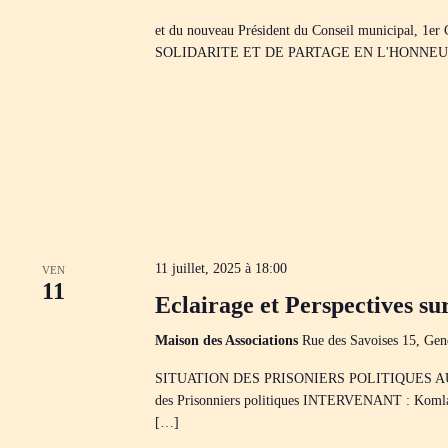
c
l
et du nouveau Président du Conseil municipal, 
é
SOLIDARITE ET DE PARTAGE EN L'HONNEUR 
.
11 juillet, 2025 à 18:00
VEN
11
Eclairage et Perspectives su
Maison des Associations
Rue des Savoises 15, Gen
SITUATION DES PRISONIERS POLITIQUES AU TOGO A
des Prisonniers politiques INTERVENANT : Kom
[…]