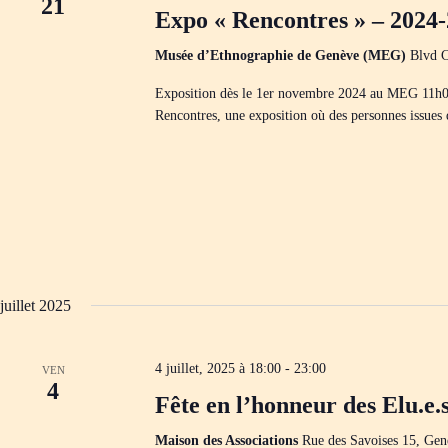
i
21
o
Expo « Rencontres » – 2024
e
g
n
c
n
a
h
e
t
Musée d’Ethnographie de Genève (MEG)
Blvd C
e
z
i
r
u
o
Exposition dès le 1er novembre 2024 au MEG 11h
c
n
n
Rencontres, une exposition où des personnes issues
h
e
d
e
d
e
r
a
v
É
t
u
v
e
e
è
.
s
n
É
e
v
m
è
e
n
n
t
juillet 2025
e
s
m
p
e
a
n
4 juillet, 2025 à 18:00
-
23:00
VEN
r
t
4
m
s
Fête en l’honneur des Elu.e.
o
t
-
Maison des Associations
Rue des Savoises 15, Gen