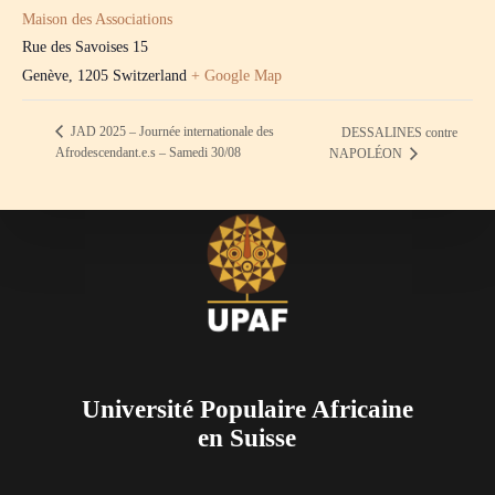
Maison des Associations
Rue des Savoises 15
Genève
,
1205
Switzerland
+ Google Map
JAD 2025 – Journée internationale des
DESSALINES contre
Afrodescendant.e.s – Samedi 30/08
NAPOLÉON
Université Populaire Africaine
en Suisse