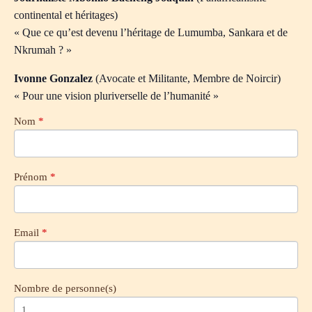
continental et héritages)
« Que ce qu’est devenu l’héritage de Lumumba, Sankara et de
Nkrumah ? »
Ivonne Gonzalez
(Avocate et Militante, Membre de Noircir)
« Pour une vision pluriverselle de l’humanité »
Évènement:
Nom
*
S
13/09
i
Pour
v
une
o
école
u
africaine
Prénom
*
s
authentique
ê
et
rénovée
t
e
Email
*
s
u
n
h
u
Nombre de personne(s)
m
a