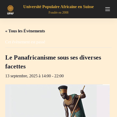
P
Université Populaire Africaine en Suisse
a
Fondée en 2008
s
s
e
r
« Tous les Évènements
a
u
Cet évènement est passé
c
o
n
Le Panafricanisme sous ses diverses
t
e
facettes
n
u
13 septembre, 2025 à 14:00
-
22:00