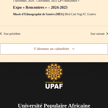
1 novembre, 2024
-
1 novembre, 2025
« Rencontres »
d
m
e
e
Expo « Rencontres » – 2024-2025
v
n
Musée d’Ethnographie de Genève (MEG)
Blvd Carl-Vogt 67, Genève
u
t
e
s
É
v
Jour précédent
Jour suivant
è
n
e
S’abonner au calendrier
m
e
n
t
s
Université Populaire Africaine