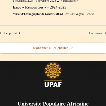
1 novembre, 2024
-
1 novembre, 2025
« Rencontres »
d
m
e
e
Expo « Rencontres » – 2024-2025
v
n
Musée d’Ethnographie de Genève (MEG)
Blvd Carl-Vogt 67, Genève
u
t
e
s
É
v
Jour précédent
Jour suivant
è
n
e
S’abonner au calendrier
m
e
n
t
s
Université Populaire Africaine