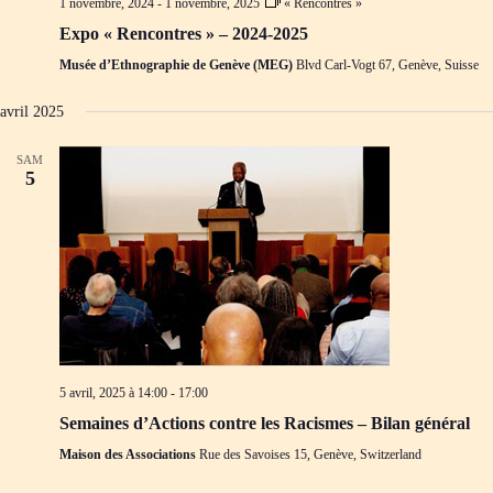
1 novembre, 2024
-
1 novembre, 2025
« Rencontres »
d
m
e
e
Expo « Rencontres » – 2024-2025
v
n
Musée d’Ethnographie de Genève (MEG)
Blvd Carl-Vogt 67, Genève, Suisse
u
t
e
s
avril 2025
É
v
SAM
è
5
n
e
m
e
n
t
s
5 avril, 2025 à 14:00
-
17:00
Semaines d’Actions contre les Racismes – Bilan général
Maison des Associations
Rue des Savoises 15, Genève, Switzerland