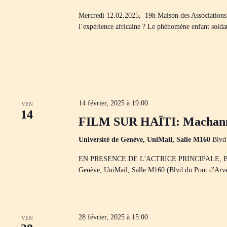
c
l
Mercredi 12.02.2025, 19h Maison des Associations 
é
l’expérience africaine ? Le phénomène enfant soldat
.
14 février, 2025 à 19:00
VEN
14
FILM SUR HAÏTI: Machann
Université de Genève, UniMail, Salle M160
Blvd
EN PRESENCE DE L'ACTRICE PRINCIPALE, Berlin
Genève, UniMail, Salle M160 (Blvd du Pont d'A
28 février, 2025 à 15:00
VEN