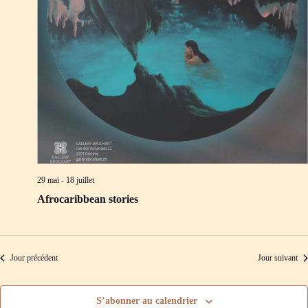
d
m
e
e
v
n
u
t
e
s
É
v
è
n
e
m
e
n
t
29 mai
-
18 juillet
s
Afrocaribbean stories
Jour précédent
Jour suivant
S’abonner au calendrier