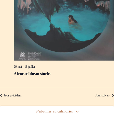
d
m
e
e
v
n
u
t
e
s
É
v
è
n
e
m
e
n
t
29 mai
-
18 juillet
s
Afrocaribbean stories
Jour précédent
Jour suivant
S’abonner au calendrier