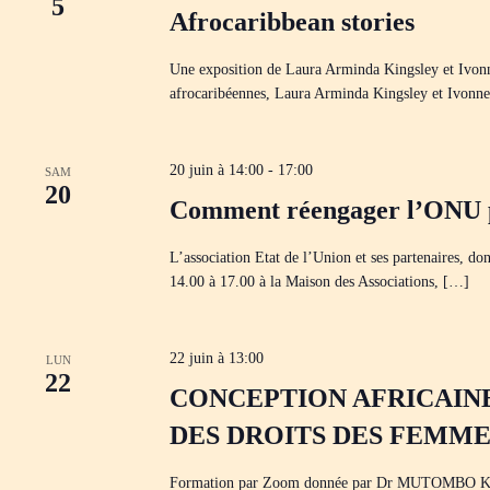
i
5
o
Afrocaribbean stories
e
g
n
c
n
a
h
e
t
Une exposition de Laura Arminda Kingsley et Ivonne
e
z
i
r
afrocaribéennes, Laura Arminda Kingsley et Ivonne
u
o
c
n
n
h
e
d
e
d
e
r
a
20 juin à 14:00
-
17:00
SAM
v
É
t
20
u
v
Comment réengager l’ONU p
e
e
è
.
s
n
É
L’association Etat de l’Union et ses partenaires, do
e
v
m
14.00 à 17.00 à la Maison des Associations, […]
è
e
n
n
t
e
s
m
22 juin à 13:00
LUN
p
e
22
a
CONCEPTION AFRICAINE
n
r
t
m
DES DROITS DES FEMME
s
o
t
-
Formation par Zoom donnée par Dr MUTOMBO Kanyan