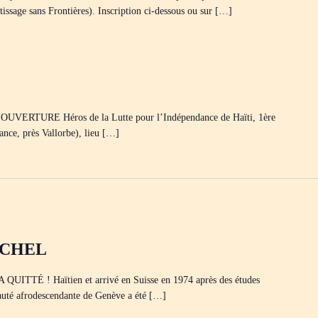
sage sans Frontières). Inscription ci-dessous ou sur […]
 L’OUVERTURE Héros de la Lutte pour l’Indépendance de Haïti, 1ère
ance, près Vallorbe), lieu […]
ICHEL
 ! Haïtien et arrivé en Suisse en 1974 après des études
uté afrodescendante de Genève a été […]