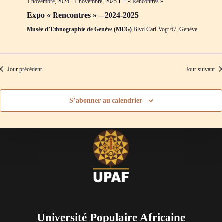
1 novembre, 2024
-
1 novembre, 2025
« Rencontres »
d
m
e
e
Expo « Rencontres » – 2024-2025
v
n
Musée d’Ethnographie de Genève (MEG)
Blvd Carl-Vogt 67, Genève
u
t
e
s
É
v
Jour précédent
Jour suivant
è
n
e
S’abonner au calendrier
m
e
n
t
s
Université Populaire Africaine