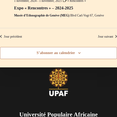
1 novembre, 2024
-
1 novembre, 2025
« Rencontres »
d
m
e
e
Expo « Rencontres » – 2024-2025
v
n
Musée d’Ethnographie de Genève (MEG)
Blvd Carl-Vogt 67, Genève
u
t
e
s
É
v
Jour précédent
Jour suivant
è
n
e
S’abonner au calendrier
m
e
n
t
s
Université Populaire Africaine