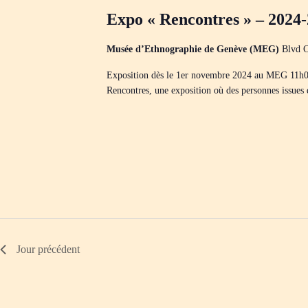
i
o
e
g
n
Expo « Rencontres » – 2024
c
n
a
h
e
t
e
z
Musée d’Ethnographie de Genève (MEG)
Blvd C
i
r
u
o
c
n
n
Exposition dès le 1er novembre 2024 au MEG 11h
h
e
d
Rencontres, une exposition où des personnes issues
e
d
e
r
a
v
É
t
u
v
e
e
è
.
s
n
É
e
v
m
è
e
n
n
t
e
s
m
p
e
a
n
Jour précédent
r
t
m
s
o
t
-