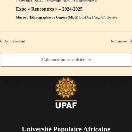
1 novembre, 2024
-
1 novembre, 2025
« Rencontres »
d
m
e
e
Expo « Rencontres » – 2024-2025
v
n
Musée d’Ethnographie de Genève (MEG)
Blvd Carl-Vogt 67, Genève
u
t
e
s
É
v
Jour précédent
Jour suivant
è
n
e
S’abonner au calendrier
m
e
n
t
s
Université Populaire Africaine