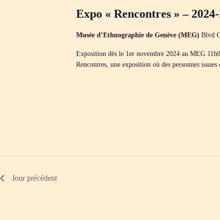
i
o
e
g
n
Expo « Rencontres » – 2024
c
n
a
h
e
t
e
z
Musée d’Ethnographie de Genève (MEG)
Blvd C
i
r
u
o
c
n
n
Exposition dès le 1er novembre 2024 au MEG 11h
h
e
d
Rencontres, une exposition où des personnes issues
e
d
e
r
a
v
É
t
u
v
e
e
è
.
s
n
É
e
v
m
è
e
n
n
t
e
s
m
p
e
a
n
Jour précédent
r
t
m
s
o
t
-