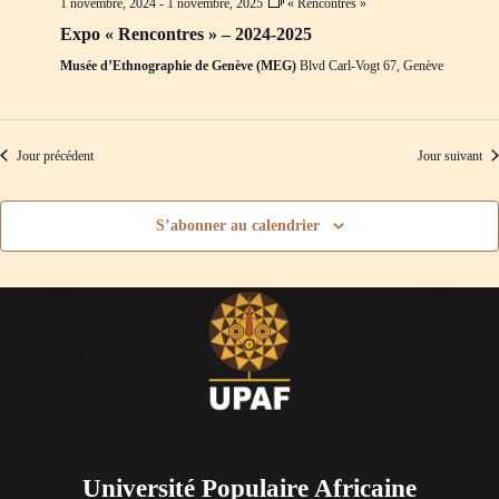
1 novembre, 2024
-
1 novembre, 2025
« Rencontres »
d
m
e
e
Expo « Rencontres » – 2024-2025
v
n
Musée d’Ethnographie de Genève (MEG)
Blvd Carl-Vogt 67, Genève
u
t
e
s
É
v
Jour précédent
Jour suivant
è
n
e
S’abonner au calendrier
m
e
n
t
s
Université Populaire Africaine