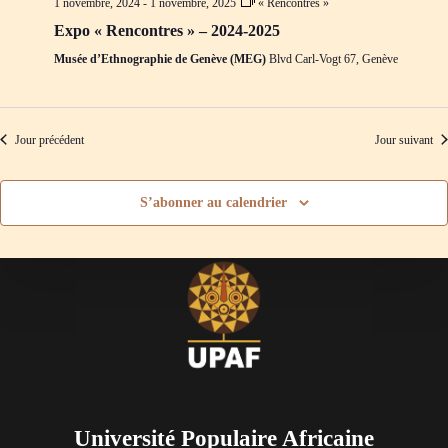
1 novembre, 2024
-
1 novembre, 2025
« Rencontres »
d
m
e
e
Expo « Rencontres » – 2024-2025
v
n
Musée d’Ethnographie de Genève (MEG)
Blvd Carl-Vogt 67, Genève
u
t
e
s
É
v
Jour précédent
Jour suivant
è
n
e
S’abonner au calendrier
m
e
n
t
s
Université Populaire Africaine