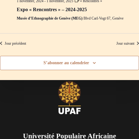
1 novembre, 2024
-
1 novembre, 2025
« Rencontres »
d
m
e
e
Expo « Rencontres » – 2024-2025
v
n
Musée d’Ethnographie de Genève (MEG)
Blvd Carl-Vogt 67, Genève
u
t
e
s
É
v
Jour précédent
Jour suivant
è
n
e
S’abonner au calendrier
m
e
n
t
s
Université Populaire Africaine