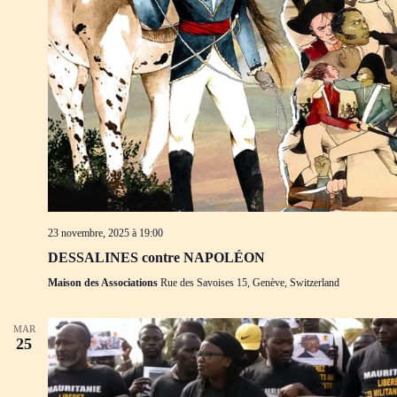
d
m
e
e
v
n
u
t
e
s
É
v
è
n
e
m
e
n
t
23 novembre, 2025 à 19:00
s
DESSALINES contre NAPOLÉON
Maison des Associations
Rue des Savoises 15, Genève, Switzerland
MAR
25