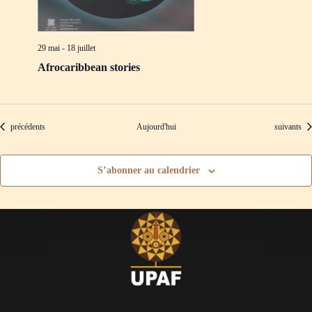
29 mai
-
18 juillet
Afrocaribbean stories
Évènements
Évènement
précédents
Aujourd'hui
suivants
S’abonner au calendrier