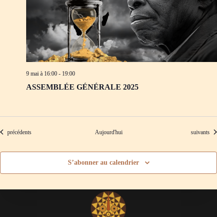
9 mai à 16:00
-
19:00
ASSEMBLÉE GÉNÉRALE 2025
Évènements
Évènement
précédents
Aujourd'hui
suivants
S’abonner au calendrier