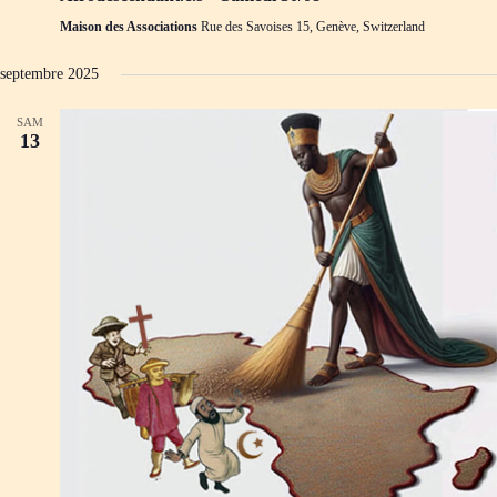
d
m
Maison des Associations
Rue des Savoises 15, Genève, Switzerland
e
e
v
n
u
t
septembre 2025
e
s
SAM
É
13
v
è
n
e
m
e
n
t
s