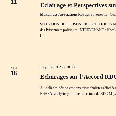
i
11
o
Eclairage et Perspectives su
e
g
n
c
n
a
h
e
t
Maison des Associations
Rue des Savoises 15, Gen
e
z
i
r
u
o
SITUATION DES PRISONIERS POLITIQUES AU TOGO A
c
n
n
des Prisonniers politiques INTERVENANT : Kom
h
e
d
e
[…]
d
e
r
a
v
É
t
u
v
e
e
è
.
s
n
É
e
v
m
18 juillet, 2025 à 18:30
VEN
è
e
18
n
n
Eclairages sur l’Accord 
t
e
s
m
p
Au-delà des démonstrations triomphalistes affichée
e
a
n
NSASA, analyste politique, de retour de RDC Map
r
t
m
s
o
t
-