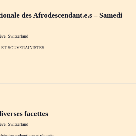
ionale des Afrodescendant.e.s – Samedi
ève, Switzerland
 ET SOUVERAINISTES
iverses facettes
ève, Switzerland
fricaine authentique et rénovée