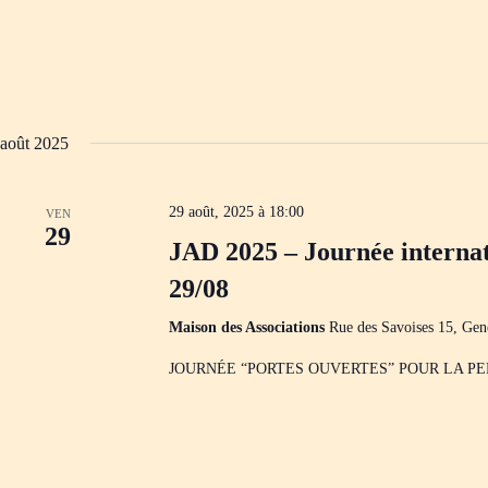
c
l
é
.
août 2025
29 août, 2025 à 18:00
VEN
29
JAD 2025 – Journée internat
29/08
Maison des Associations
Rue des Savoises 15, Gen
JOURNÉE “PORTES OUVERTES” POUR LA P