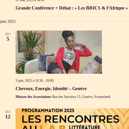
d
m
Grande Conférence + Débat : « Les BRICS & l’Afrique »
e
e
v
n
u
t
juin 2025
e
s
É
JEU
5
v
è
n
e
m
e
n
t
s
5 juin, 2025 à 18:30
-
20:00
Cheveux, Energie, Identité – Genève
Maison des Associations
Rue des Savoises 15, Genève, Switzerland
JEU
12