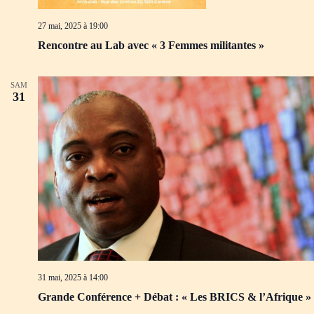
d
m
e
e
27 mai, 2025 à 19:00
v
n
u
t
Rencontre au Lab avec « 3 Femmes militantes »
e
s
É
SAM
v
31
è
n
e
m
e
n
t
s
31 mai, 2025 à 14:00
Grande Conférence + Débat : « Les BRICS & l’Afrique »