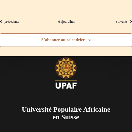
Évènements
Évènement
précédents
Aujourd'hui
suivants
S’abonner au calendrier
Université Populaire Africaine
en Suisse