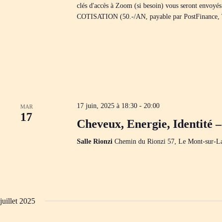
c
clés d'accès à Zoom (si besoin) vous seront
l
COTISATION (50.-/AN, payable par PostFinance, 
é
.
17 juin, 2025 à 18:30
-
20:00
MAR
17
Cheveux, Energie, Identité 
Salle Rionzi
Chemin du Rionzi 57, Le Mont-sur-La
juillet 2025