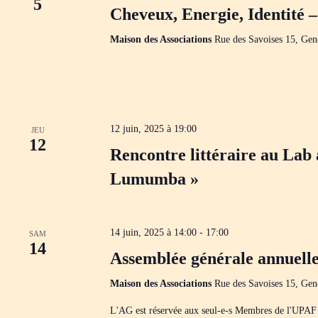
i
5
o
Cheveux, Energie, Identité 
e
g
n
c
n
a
h
e
t
Maison des Associations
Rue des Savoises 15, Gen
e
z
i
r
u
o
c
n
n
h
e
d
e
d
e
r
a
v
É
t
u
12 juin, 2025 à 19:00
JEU
v
e
e
12
è
.
Rencontre littéraire au Lab
s
n
É
e
Lumumba »
v
m
è
e
n
n
t
e
s
m
14 juin, 2025 à 14:00
-
17:00
SAM
p
e
14
a
Assemblée générale annuell
n
r
t
m
s
Maison des Associations
Rue des Savoises 15, Gen
o
t
L'AG est réservée aux seul-e-s Membres de l'UPAF V
-