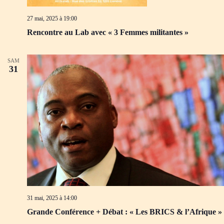
d
m
e
e
27 mai, 2025 à 19:00
v
n
u
t
Rencontre au Lab avec « 3 Femmes militantes »
e
s
É
SAM
v
31
è
n
e
m
e
n
t
s
31 mai, 2025 à 14:00
Grande Conférence + Débat : « Les BRICS & l’Afrique »