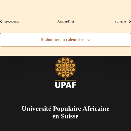
Évènements
Évènement
précédents
Aujourd'hui
suivants
S’abonner au calendrier
Université Populaire Africaine
en Suisse