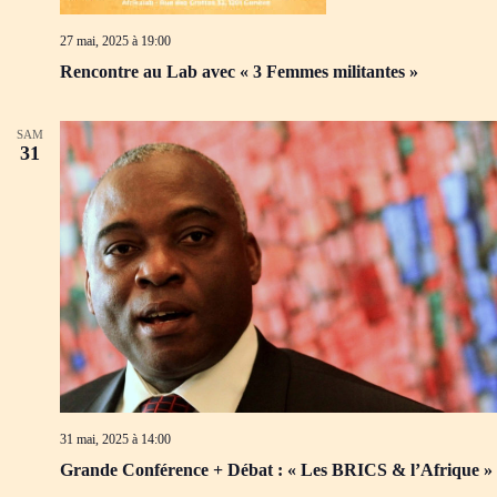
d
m
e
e
27 mai, 2025 à 19:00
v
n
u
t
Rencontre au Lab avec « 3 Femmes militantes »
e
s
É
SAM
v
31
è
n
e
m
e
n
t
s
31 mai, 2025 à 14:00
Grande Conférence + Débat : « Les BRICS & l’Afrique »