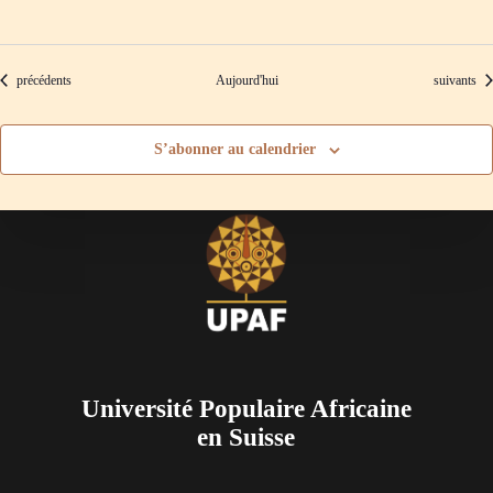
Évènements
Évènement
précédents
Aujourd'hui
suivants
S’abonner au calendrier
Université Populaire Africaine
en Suisse