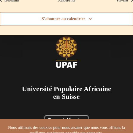
précédents
Aujourd'hui
suivants
S’abonner au calendrier
Université Populaire Africaine
en Suisse
Devenir Membre
Accueil
À propos
Formations
Nous utilisons des cookies pour nous assurer que nous vous offrons la
Évènements
Service & Permanence