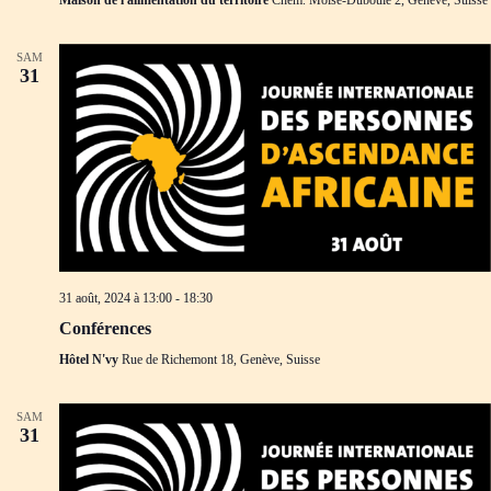
Maison de l'alimentation du territoire
Chem. Moïse-Duboule 2, Genève, Suisse
d
m
e
e
v
n
SAM
u
t
31
e
s
É
v
è
n
e
m
e
n
t
31 août, 2024 à 13:00
-
18:30
s
Conférences
Hôtel N'vy
Rue de Richemont 18, Genève, Suisse
SAM
31