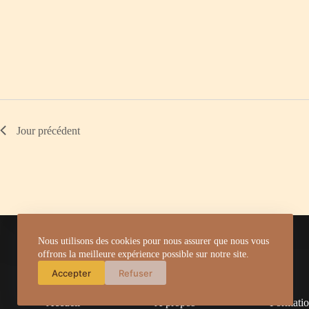
c
l
é
.
Jour précédent
Nous utilisons des cookies pour nous assurer que nous vous
offrons la meilleure expérience possible sur notre site.
Accepter
Refuser
Accueil
À propos
Formati