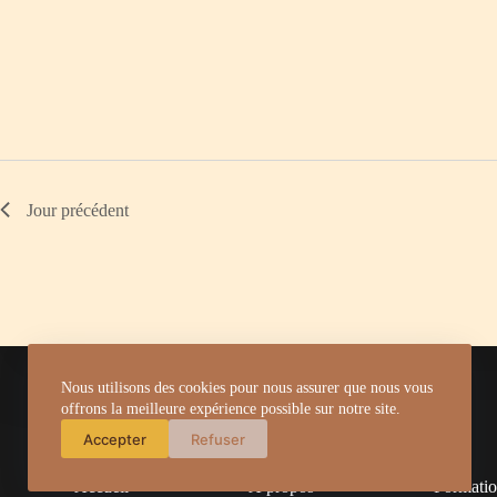
c
l
é
.
Jour précédent
Nous utilisons des cookies pour nous assurer que nous vous
offrons la meilleure expérience possible sur notre site.
Accepter
Refuser
Accueil
À propos
Formati