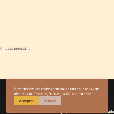
c
l
é
.
Jour précédent
Nous utilisons des cookies pour nous assurer que nous vous
offrons la meilleure expérience possible sur notre site.
Accepter
Refuser
Accueil
À propos
Formati