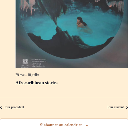
d
m
e
e
v
n
u
t
e
s
É
v
è
n
e
m
e
n
t
29 mai
-
18 juillet
s
Afrocaribbean stories
Jour précédent
Jour suivant
S’abonner au calendrier