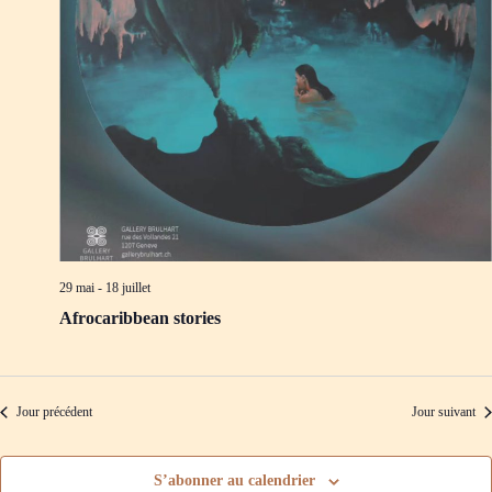
d
m
e
e
v
n
u
t
e
s
É
v
è
n
e
m
e
n
t
29 mai
-
18 juillet
s
Afrocaribbean stories
Jour précédent
Jour suivant
S’abonner au calendrier