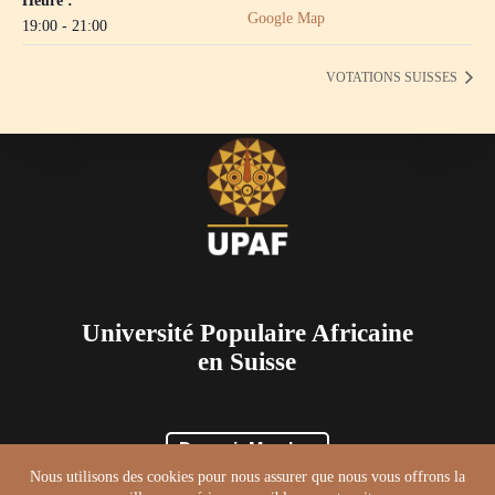
Heure :
Google Map
19:00 - 21:00
VOTATIONS SUISSES
Université Populaire Africaine
en Suisse
Devenir Membre
Accueil
À propos
Formations
Nous utilisons des cookies pour nous assurer que nous vous offrons la