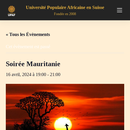
P
Université Populaire Africaine en Suisse
a
Fondée en 2008
s
s
e
r
« Tous les Évènements
a
u
Cet évènement est passé
c
o
n
Soirée Mauritanie
t
e
n
16 avril, 2024 à 19:00
-
21:00
u