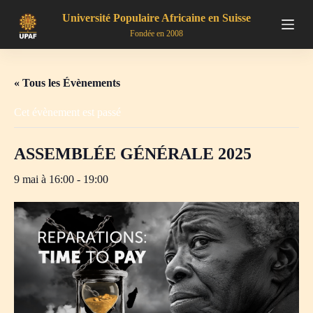
P
Université Populaire Africaine en Suisse
a
Fondée en 2008
s
s
e
r
« Tous les Évènements
a
u
Cet évènement est passé
c
o
n
ASSEMBLÉE GÉNÉRALE 2025
t
e
n
9 mai à 16:00
-
19:00
u