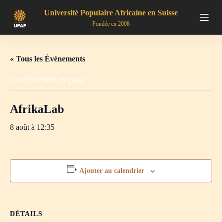
P
Université Populaire Africaine en Suisse
a
Fondée en 2008
s
s
e
r
« Tous les Évènements
a
u
Cet évènement est passé
c
o
n
AfrikaLab
t
e
n
8 août à 12:35
u
Ajouter au calendrier
DÉTAILS