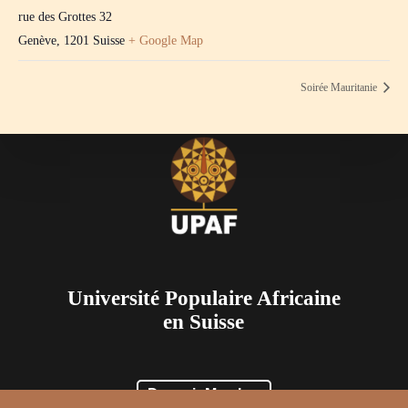
rue des Grottes 32
Genève
,
1201
Suisse
+ Google Map
Soirée Mauritanie
Université Populaire Africaine
en Suisse
Devenir Membre